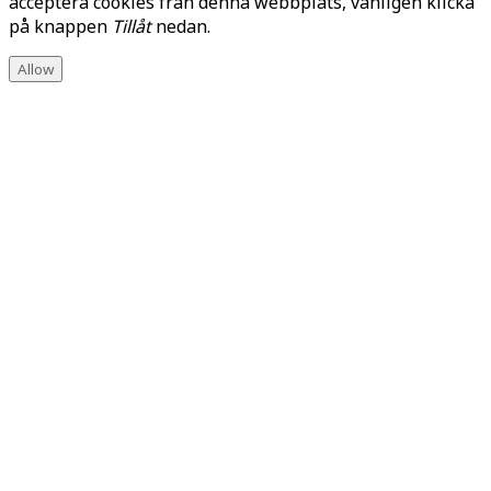
acceptera cookies från denna webbplats, vänligen klicka
på knappen
Tillåt
nedan.
Allow