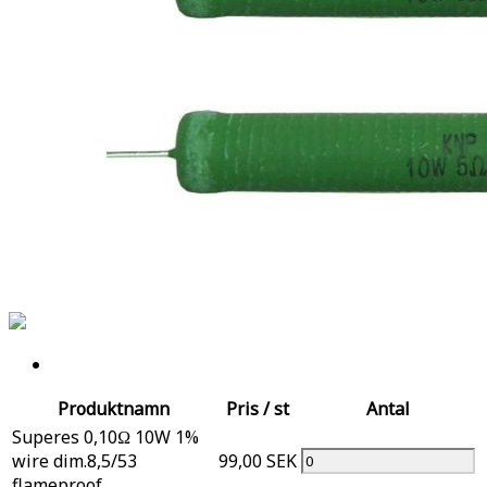
Produktnamn
Pris / st
Antal
Superes 0,10Ω 10W 1%
wire dim.8,5/53
99,00 SEK
flameproof